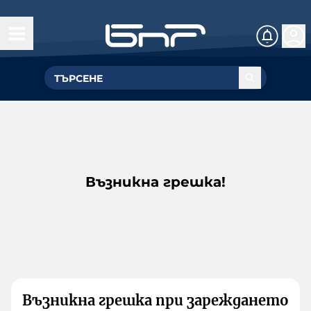
Възникна грешка!
Възникна грешка при зареждането