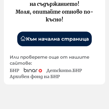
на съдържанието!
Моля, опитайте отново по-
късно!
Към начална страница
Или проверете още от нашите
сайтове:
БНР
Детското.БНР
Архивен фонд на БНР