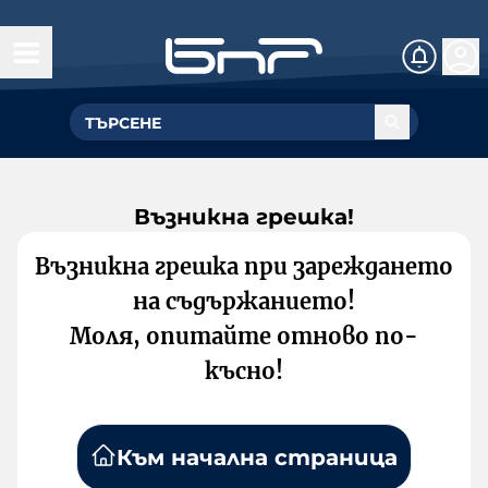
Възникна грешка!
Възникна грешка при зареждането
на съдържанието!
Моля, опитайте отново по-
късно!
Към начална страница