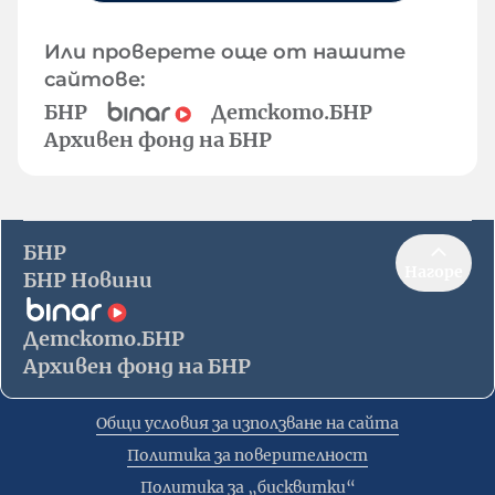
Или проверете още от нашите
сайтове:
БНР
Детското.БНР
Архивен фонд на БНР
БНР
Нагоре
БНР Новини
Детското.БНР
Архивен фонд на БНР
Общи условия за използване на сайта
Политика за поверителност
Политика за „бисквитки“