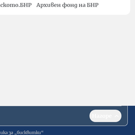
ското.БНР
Архивен фонд на БНР
Нагоре
ика за „бисквитки“