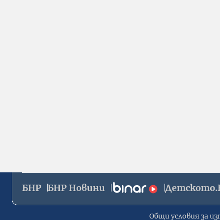
БНР
БНР Новини
Детското.
Общи условия за из