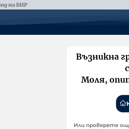
нд на БНР
Възникна г
Моля, опи
Или проверете ощ