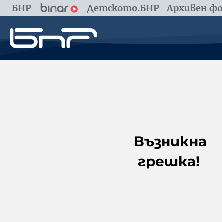
БНР
Детското.БНР
Архивен фо
Възникна
грешка!