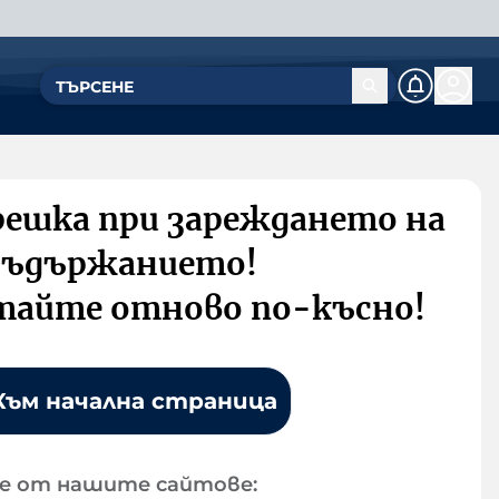
решка при зареждането на
съдържанието!
тайте отново по-късно!
Към начална страница
е от нашите сайтове: