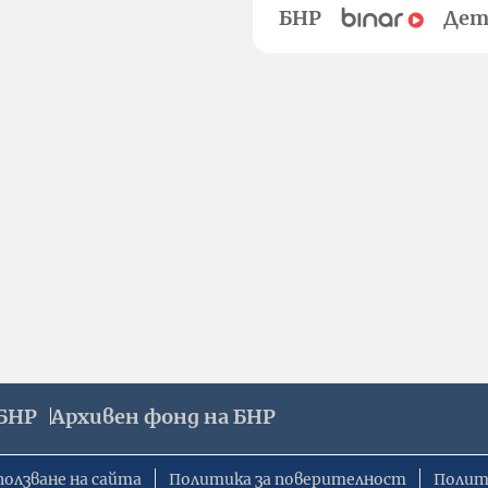
БНР
Дет
БНР
Архивен фонд на БНР
ползване на сайта
Политика за поверителност
Полит