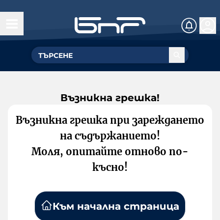
Възникна грешка!
Възникна грешка при зареждането
на съдържанието!
Моля, опитайте отново по-
късно!
Към начална страница