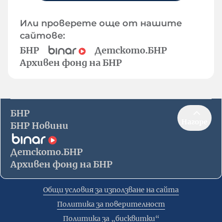
Или проверете още от нашите
сайтове:
БНР
Детското.БНР
Архивен фонд на БНР
БНР
Нагоре
БНР Новини
Детското.БНР
Архивен фонд на БНР
Общи условия за използване на сайта
Политика за поверителност
Политика за „бисквитки“