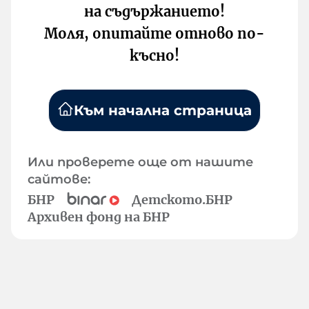
на съдържанието!
Моля, опитайте отново по-
късно!
Към начална страница
Или проверете още от нашите
сайтове:
БНР
Детското.БНР
Архивен фонд на БНР