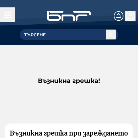
Възникна грешка!
Възникна грешка при зареждането