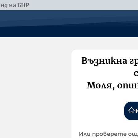
нд на БНР
Възникна г
Моля, опи
Или проверете ощ