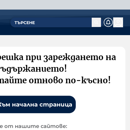
решка при зареждането на
съдържанието!
тайте отново по-късно!
Към начална страница
е от нашите сайтове: