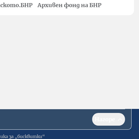
ското.БНР
Архивен фонд на БНР
Нагоре
ика за „бисквитки“