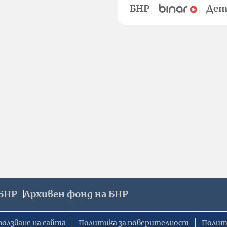
БНР
Дет
БНР
Архивен фонд на БНР
ползване на сайта
Политика за поверителност
Полит