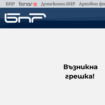
БНР
Детското.БНР
Архивен фо
Възникна
грешка!