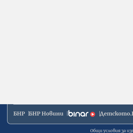
БНР
БНР Новини
Детското.
Общи условия за из