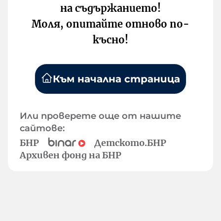
на съдържанието!
Моля, опитайте отново по-
късно!
Към начална страница
Или проверете още от нашите
сайтове:
БНР
Детското.БНР
Архивен фонд на БНР