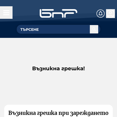
Възникна грешка!
Възникна грешка при зареждането