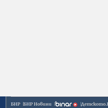
БНР
БНР Новини
Детското.