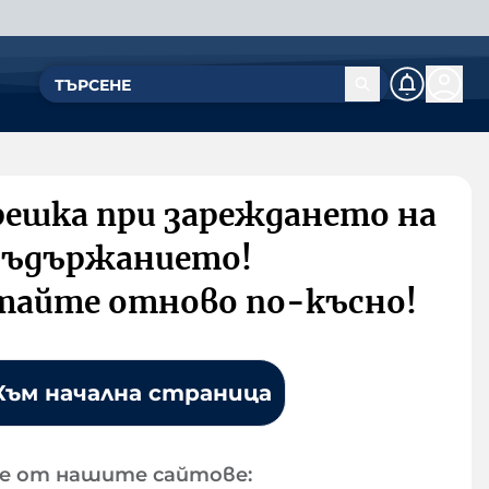
решка при зареждането на
съдържанието!
тайте отново по-късно!
Към начална страница
е от нашите сайтове: