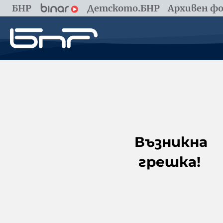
БНР
Детското.БНР
Архивен фо
Възникна
грешка!