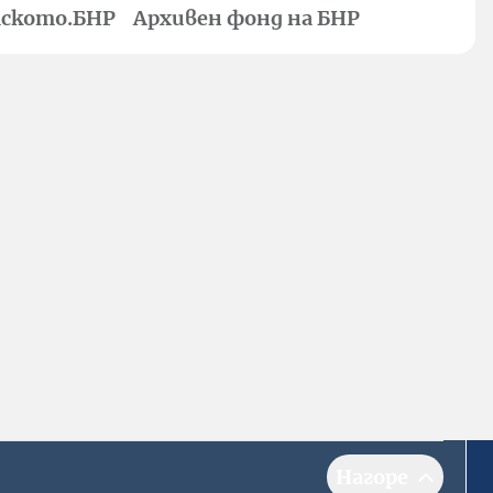
ското.БНР
Архивен фонд на БНР
Нагоре