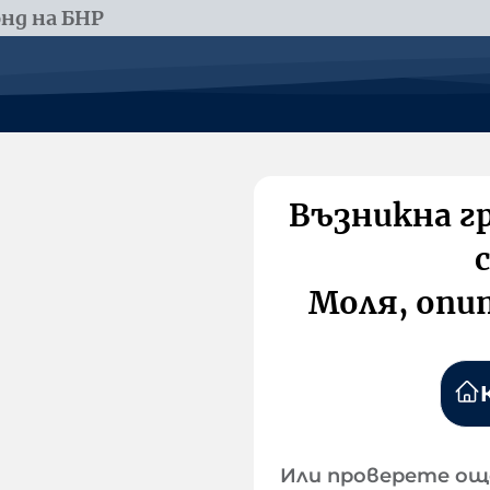
нд на БНР
Възникна г
Моля, опи
Или проверете ощ