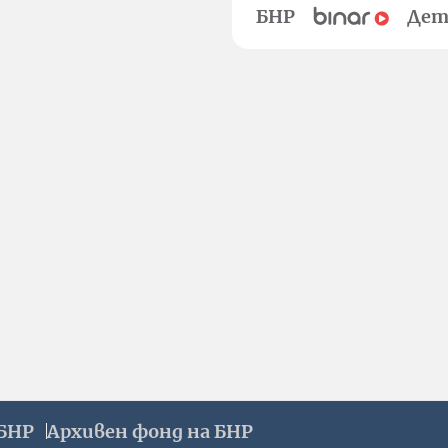
БНР
Дет
БНР
Архивен фонд на БНР