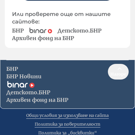
Или проверете още от нашите
сайтове:
БНР
Детското.БНР
Архивен фонд на БНР
БНР
Нагоре
БНР Новини
Детското.БНР
Архивен фонд на БНР
Общи условия за използване на сайта
Политика за поверителност
Политика за „бисквитки“