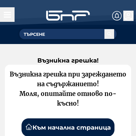
Възникна грешка!
Възникна грешка при зареждането
на съдържанието!
Моля, опитайте отново по-
късно!
Към начална страница