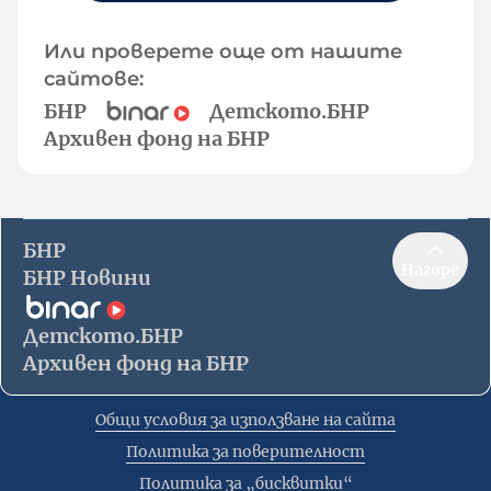
Или проверете още от нашите
сайтове:
БНР
Детското.БНР
Архивен фонд на БНР
БНР
Нагоре
БНР Новини
Детското.БНР
Архивен фонд на БНР
Общи условия за използване на сайта
Политика за поверителност
Политика за „бисквитки“