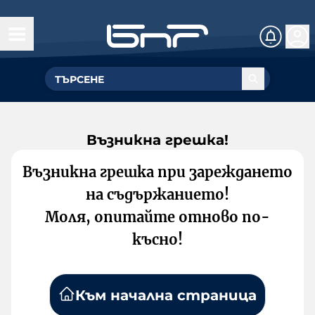
Възникна грешка!
Възникна грешка при зареждането
на съдържанието!
Моля, опитайте отново по-
късно!
Към начална страница