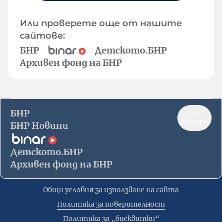
Или проверете още от нашите
сайтове:
БНР
Детското.БНР
Архивен фонд на БНР
БНР
Нагоре
БНР Новини
Детското.БНР
Архивен фонд на БНР
Общи условия за използване на сайта
Политика за поверителност
Политика за „бисквитки“