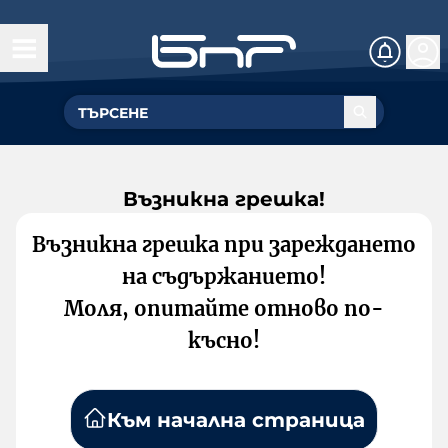
Възникна грешка!
Възникна грешка при зареждането
на съдържанието!
Моля, опитайте отново по-
късно!
Към начална страница