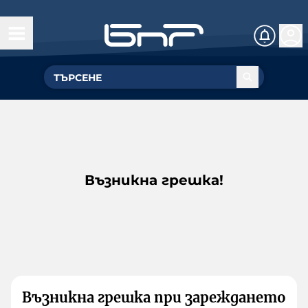
Възникна грешка!
Възникна грешка при зареждането