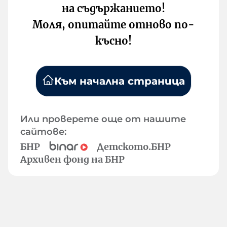
на съдържанието!
Моля, опитайте отново по-
късно!
Към начална страница
Или проверете още от нашите
сайтове:
БНР
Детското.БНР
Архивен фонд на БНР