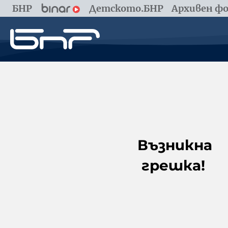
БНР
Детското.БНР
Архивен фо
Възникна
грешка!