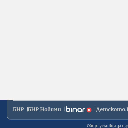
БНР
БНР Новини
Детското.
Общи условия за из