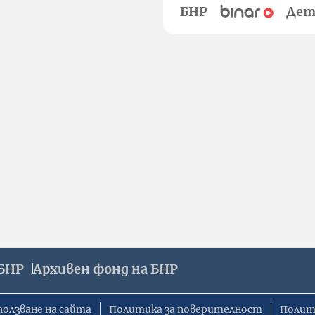
БНР
Дет
БНР
Архивен фонд на БНР
ползване на сайта
Политика за поверителност
Полит