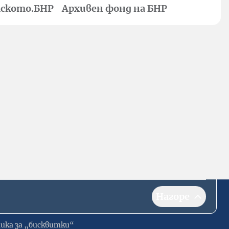
ското.БНР
Архивен фонд на БНР
Нагоре
ика за „бисквитки“