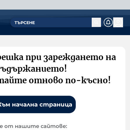
решка при зареждането на
съдържанието!
тайте отново по-късно!
Към начална страница
е от нашите сайтове: