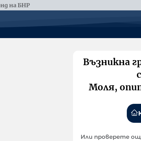
нд на БНР
Възникна г
Моля, опи
Или проверете ощ