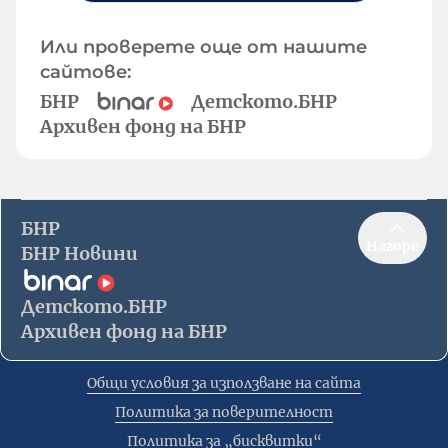
Или проверете още от нашите
сайтове:
БНР
Детското.БНР
Архивен фонд на БНР
БНР
Нагоре
БНР Новини
Детското.БНР
Архивен фонд на БНР
Общи условия за използване на сайта
Политика за поверителност
Политика за „бисквитки“