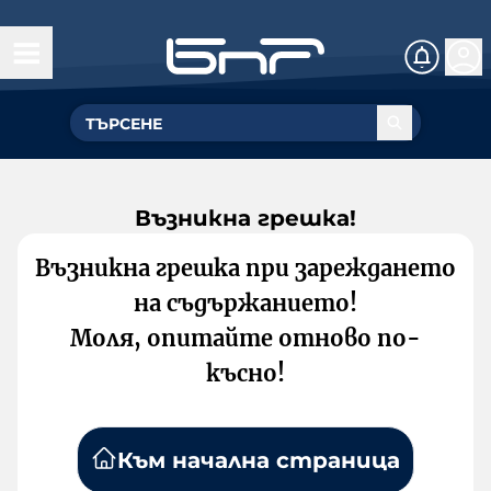
Възникна грешка!
Възникна грешка при зареждането
на съдържанието!
Моля, опитайте отново по-
късно!
Към начална страница