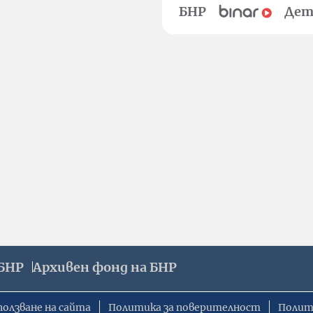
БНР
Дет
БНР
Архивен фонд на БНР
ползване на сайта
Политика за поверителност
Полит