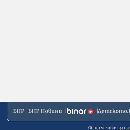
БНР
БНР Новини
Детското.
Общи условия за из