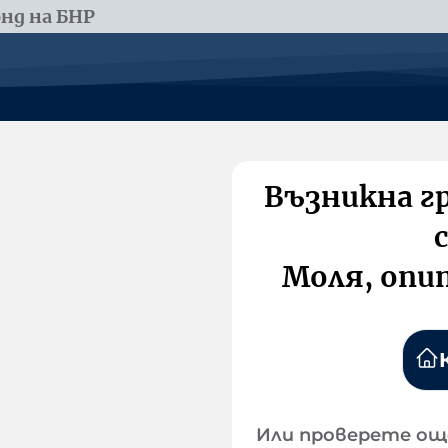
нд на БНР
Възникна г
Моля, опи
Или проверете ощ