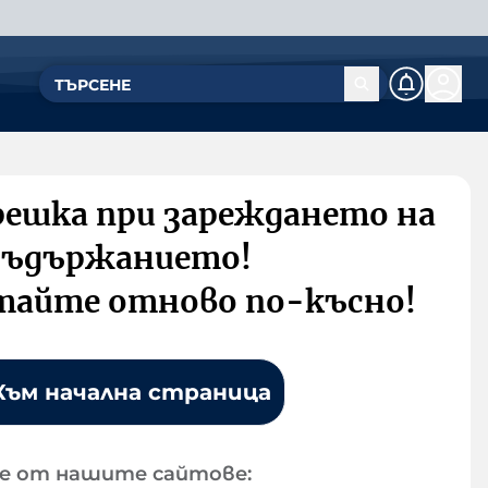
решка при зареждането на
съдържанието!
тайте отново по-късно!
Към начална страница
е от нашите сайтове: