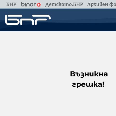
БНР
Детското.БНР
Архивен фо
Възникна
грешка!