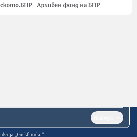
ското.БНР
Архивен фонд на БНР
Нагоре
ика за „бисквитки“