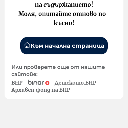
на съдържанието!
Моля, опитайте отново по-
късно!
Към начална страница
Или проверете още от нашите
сайтове:
БНР
Детското.БНР
Архивен фонд на БНР