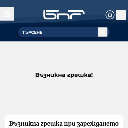
Възникна грешка!
Възникна грешка при зареждането