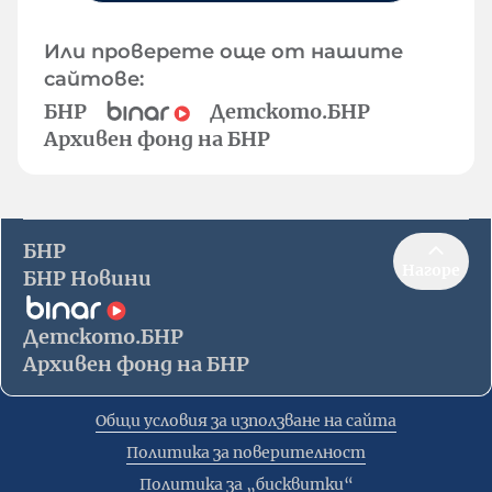
Или проверете още от нашите
сайтове:
БНР
Детското.БНР
Архивен фонд на БНР
БНР
Нагоре
БНР Новини
Детското.БНР
Архивен фонд на БНР
Общи условия за използване на сайта
Политика за поверителност
Политика за „бисквитки“