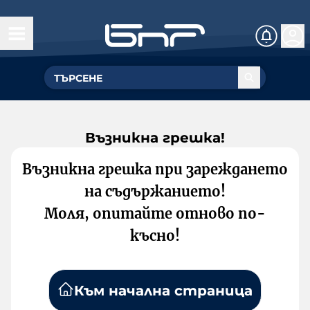
Възникна грешка!
Възникна грешка при зареждането
на съдържанието!
Моля, опитайте отново по-
късно!
Към начална страница