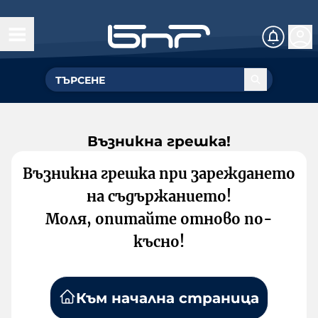
Възникна грешка!
Възникна грешка при зареждането
на съдържанието!
Моля, опитайте отново по-
късно!
Към начална страница