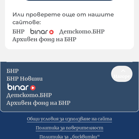
Или проверете още от нашите
сайтове:
БНР
Детското.БНР
Архивен фонд на БНР
БНР
Нагоре
БНР Новини
Детското.БНР
Архивен фонд на БНР
Общи условия за използване на сайта
Политика за поверителност
Политика за „бисквитки“