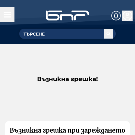
Възникна грешка!
Възникна грешка при зареждането