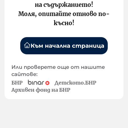
на съдържанието!
Моля, опитайте отново по-
късно!
Към начална страница
Или проверете още от нашите
сайтове:
БНР
Детското.БНР
Архивен фонд на БНР