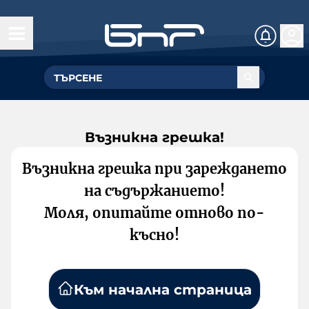
Възникна грешка!
Възникна грешка при зареждането
на съдържанието!
Моля, опитайте отново по-
късно!
Към начална страница