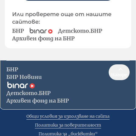
Или проверете още от нашите
сайтове:
БНР
Детското.БНР
Архивен фонд на БНР
БНР
Нагоре
БНР Новини
Детското.БНР
Архивен фонд на БНР
Общи условия за използване на сайта
Политика за поверителност
Политика за „бисквитки“