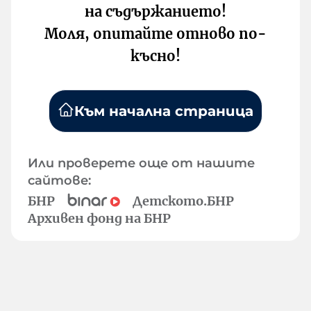
на съдържанието!
Моля, опитайте отново по-
късно!
Към начална страница
Или проверете още от нашите
сайтове:
БНР
Детското.БНР
Архивен фонд на БНР