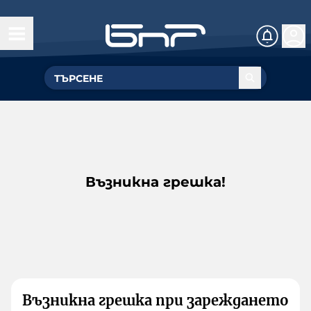
Възникна грешка!
Възникна грешка при зареждането