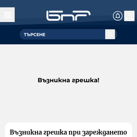
Възникна грешка!
Възникна грешка при зареждането