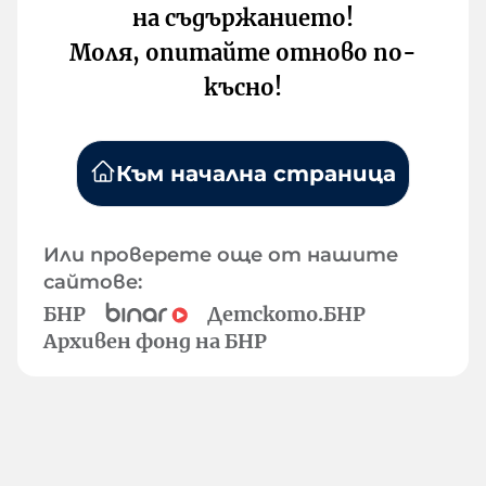
на съдържанието!
Моля, опитайте отново по-
късно!
Към начална страница
Или проверете още от нашите
сайтове:
БНР
Детското.БНР
Архивен фонд на БНР