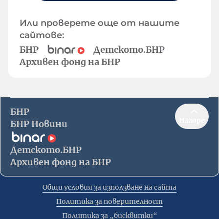
Или проверете още от нашите
сайтове:
БНР
Детското.БНР
Архивен фонд на БНР
БНР
Нагоре
БНР Новини
Детското.БНР
Архивен фонд на БНР
Общи условия за използване на сайта
Политика за поверителност
Политика за „бисквитки“