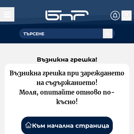
Възникна грешка!
Възникна грешка при зареждането
на съдържанието!
Моля, опитайте отново по-
късно!
Към начална страница