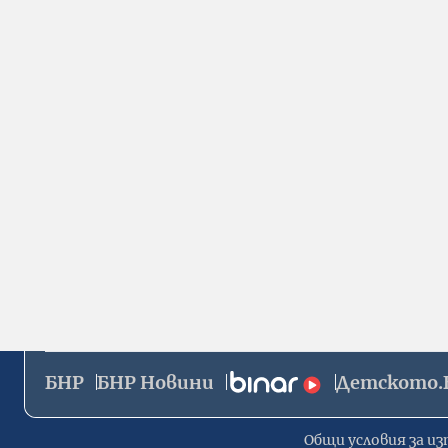
БНР
БНР Новини
Детското.
Общи условия за из