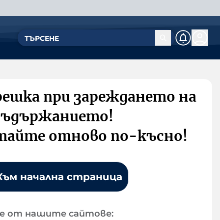
решка при зареждането на
съдържанието!
тайте отново по-късно!
Към начална страница
е от нашите сайтове: