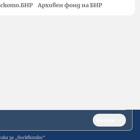
ското.БНР
Архивен фонд на БНР
Нагоре
ика за „бисквитки“