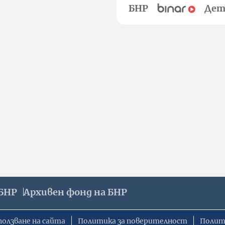
БНР
Дет
БНР
Архивен фонд на БНР
ползване на сайта
Политика за поверителност
Полит