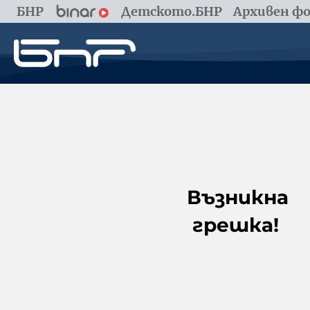
БНР
Детското.БНР
Архивен фо
Възникна
грешка!