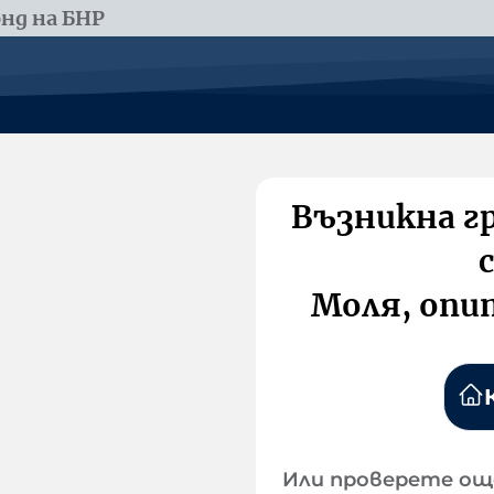
нд на БНР
Възникна г
Моля, опи
Или проверете ощ