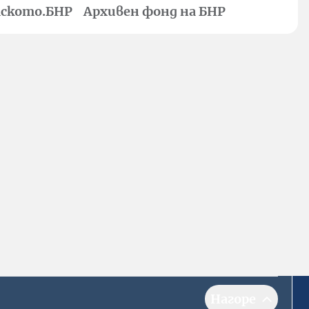
ското.БНР
Архивен фонд на БНР
Нагоре