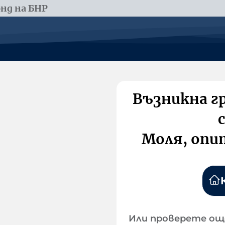
нд на БНР
Възникна г
Моля, опи
Или проверете ощ