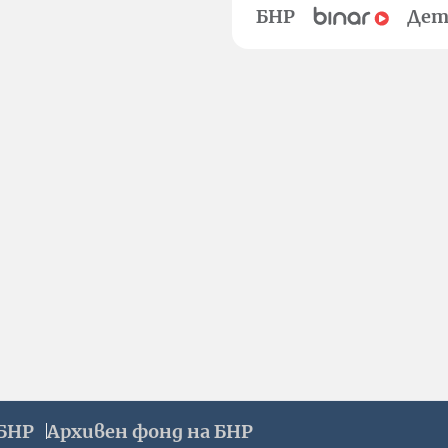
БНР
Дет
БНР
Архивен фонд на БНР