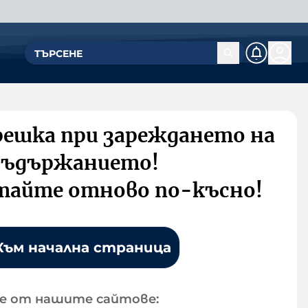
решка при зареждането на
съдържанието!
тайте отново по-късно!
Към начална страница
е от нашите сайтове: