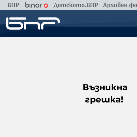
БНР
Детското.БНР
Архивен фо
Възникна
грешка!