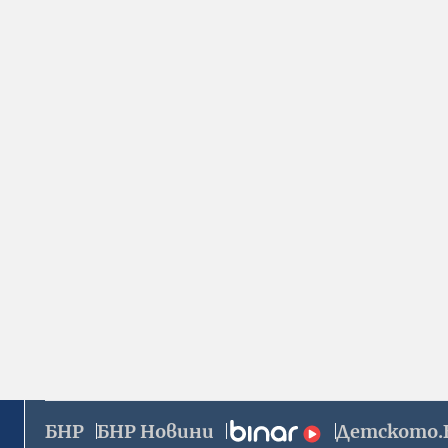
БНР
БНР Новини
Детското.