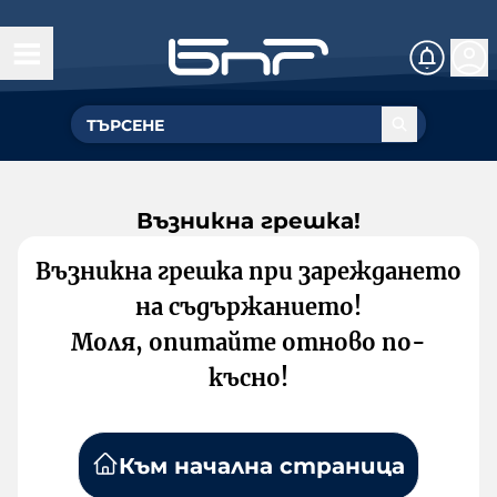
Възникна грешка!
Възникна грешка при зареждането
на съдържанието!
Моля, опитайте отново по-
късно!
Към начална страница