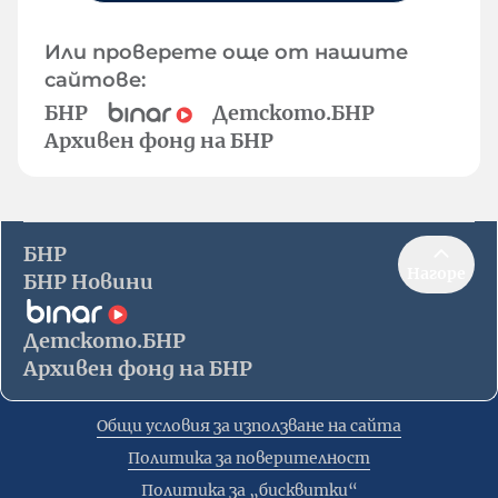
Или проверете още от нашите
сайтове:
БНР
Детското.БНР
Архивен фонд на БНР
БНР
Нагоре
БНР Новини
Детското.БНР
Архивен фонд на БНР
Общи условия за използване на сайта
Политика за поверителност
Политика за „бисквитки“