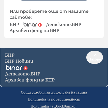
Или проверете още от нашите
сайтове:
БНР
Детското.БНР
Архивен фонд на БНР
БНР
Нагоре
БНР Новини
Детското.БНР
Архивен фонд на БНР
Общи условия за използване на сайта
Политика за поверителност
Политика за „бисквитки“