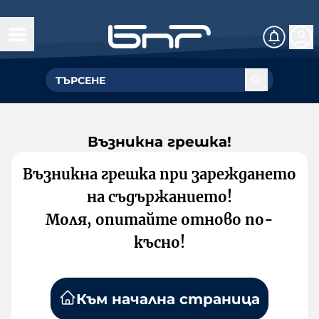
Възникна грешка!
Възникна грешка при зареждането
на съдържанието!
Моля, опитайте отново по-
късно!
Към начална страница