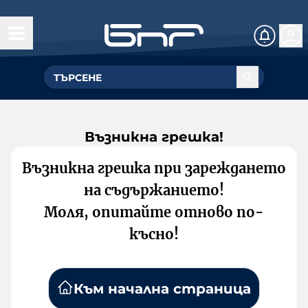
Възникна грешка!
Възникна грешка при зареждането
на съдържанието!
Моля, опитайте отново по-
късно!
Към начална страница