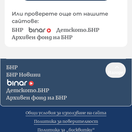
Или проверете още от нашите
сайтове:
БНР
Детското.БНР
Архивен фонд на БНР
БНР
Нагоре
БНР Новини
Детското.БНР
Архивен фонд на БНР
Общи условия за използване на сайта
Политика за поверителност
Политика за „бисквитки“