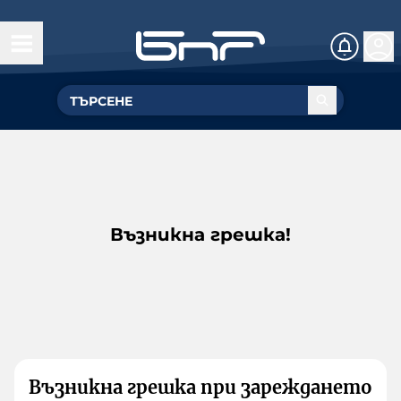
Възникна грешка!
Възникна грешка при зареждането