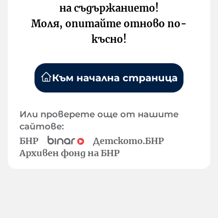
на съдържанието!
Моля, опитайте отново по-
късно!
Към начална страница
Или проверете още от нашите
сайтове:
БНР
Детското.БНР
Архивен фонд на БНР