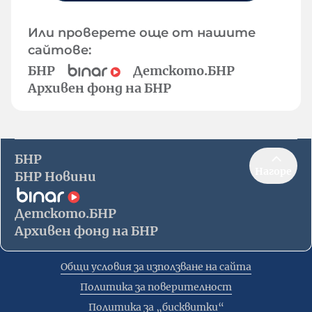
Или проверете още от нашите
сайтове:
БНР
Детското.БНР
Архивен фонд на БНР
БНР
Нагоре
БНР Новини
Детското.БНР
Архивен фонд на БНР
Общи условия за използване на сайта
Политика за поверителност
Политика за „бисквитки“