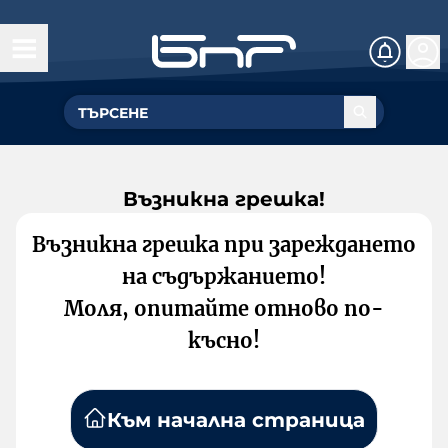
Възникна грешка!
Възникна грешка при зареждането
на съдържанието!
Моля, опитайте отново по-
късно!
Към начална страница