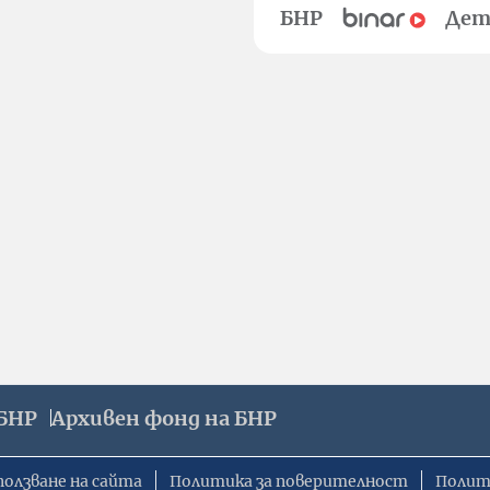
БНР
Дет
БНР
Архивен фонд на БНР
ползване на сайта
Политика за поверителност
Полит