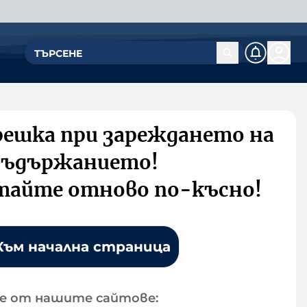
решка при зареждането на
съдържанието!
тайте отново по-късно!
Към начална страница
е от нашите сайтове: