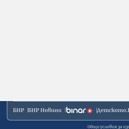
БНР
БНР Новини
Детското.
Общи условия за из