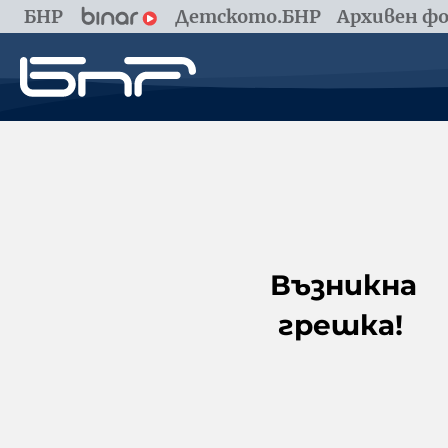
БНР
Детското.БНР
Архивен фо
Възникна
грешка!