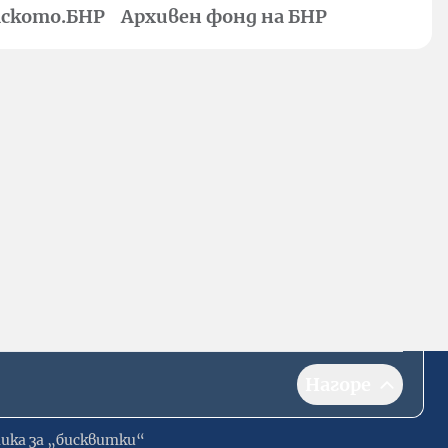
ското.БНР
Архивен фонд на БНР
Нагоре
ика за „бисквитки“