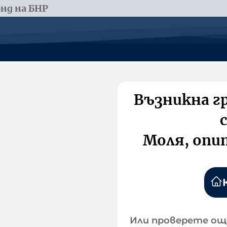
нд на БНР
Възникна г
Моля, опи
Или проверете ощ