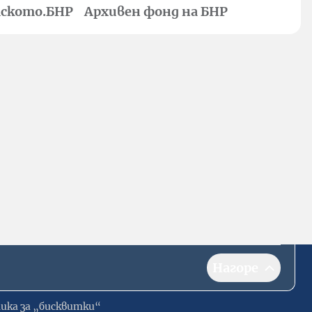
ското.БНР
Архивен фонд на БНР
Нагоре
ика за „бисквитки“