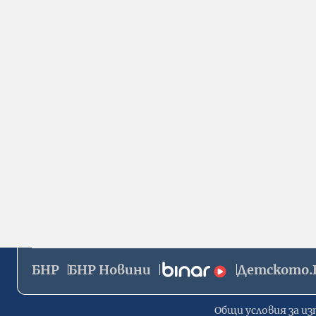
БНР
БНР Новини
Детското.
Общи условия за из