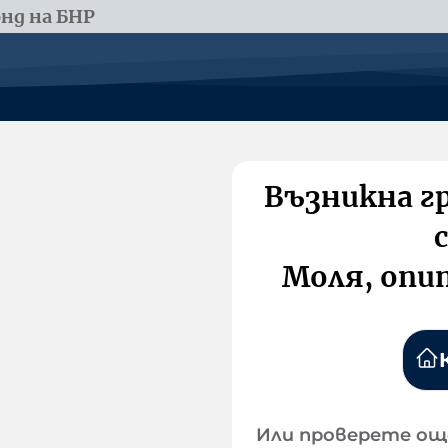
нд на БНР
Възникна г
Моля, опи
Или проверете ощ