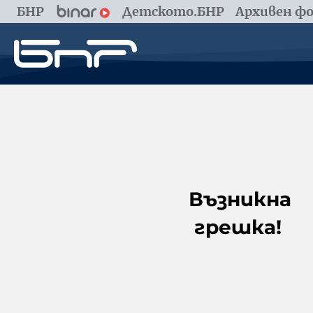
БНР
Детското.БНР
Архивен фо
Възникна
грешка!