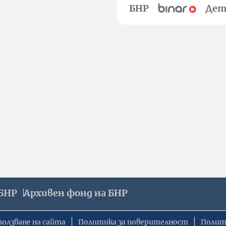
БНР
Дет
БНР
Архивен фонд на БНР
ползване на сайта
Политика за поверителност
Полит