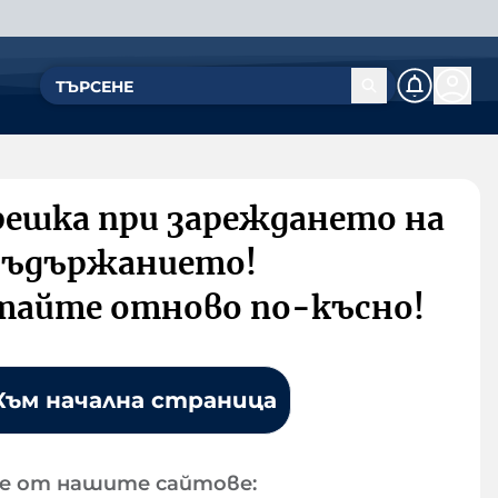
решка при зареждането на
съдържанието!
тайте отново по-късно!
Към начална страница
е от нашите сайтове: