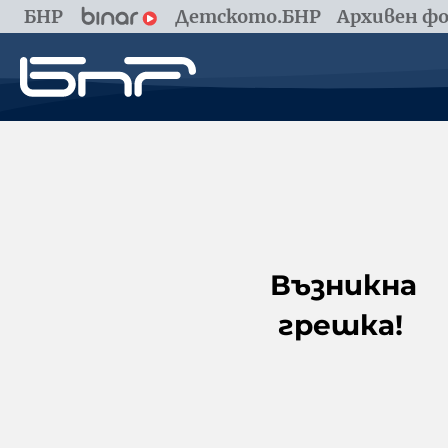
БНР
Детското.БНР
Архивен фо
Възникна
грешка!