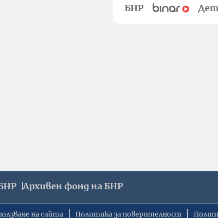
БНР
Дет
БНР
Архивен фонд на БНР
ползване на сайта
Политика за поверителност
Полит