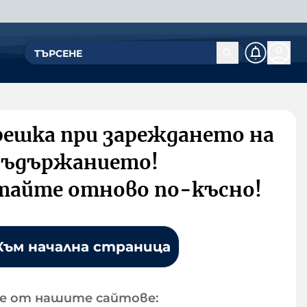
решка при зареждането на
съдържанието!
тайте отново по-късно!
Към начална страница
е от нашите сайтове: