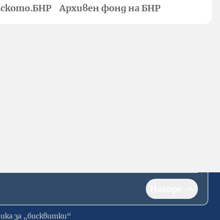
ското.БНР
Архивен фонд на БНР
Нагоре
ика за „бисквитки“