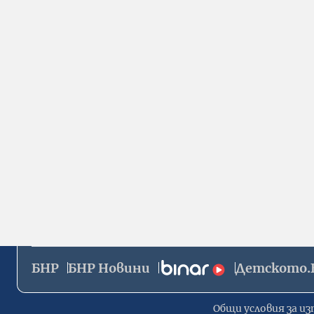
БНР
БНР Новини
Детското.
Общи условия за из