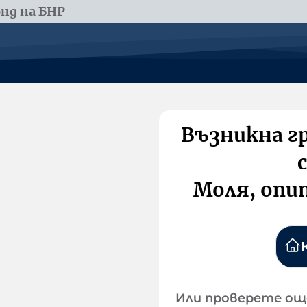
нд на БНР
Възникна г
Моля, опи
Или проверете ощ