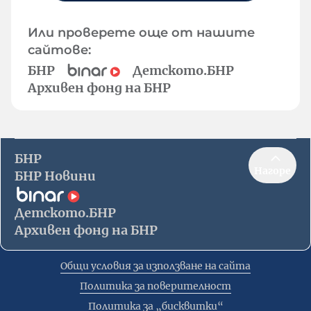
Или проверете още от нашите
сайтове:
БНР
Детското.БНР
Архивен фонд на БНР
БНР
Нагоре
БНР Новини
Детското.БНР
Архивен фонд на БНР
Общи условия за използване на сайта
Политика за поверителност
Политика за „бисквитки“