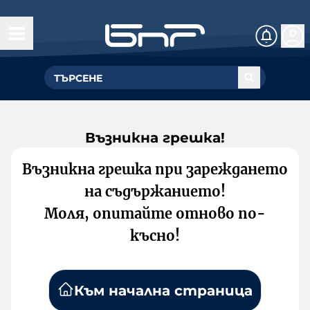
Възникна грешка!
Възникна грешка при зареждането
на съдържанието!
Моля, опитайте отново по-
късно!
Към начална страница