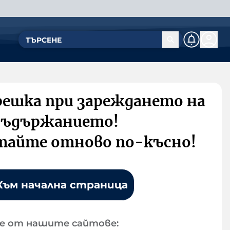
решка при зареждането на
съдържанието!
тайте отново по-късно!
Към начална страница
е от нашите сайтове: