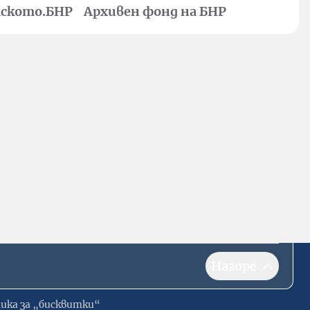
ското.БНР
Архивен фонд на БНР
Нагоре
ика за „бисквитки“