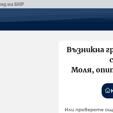
нд на БНР
Възникна г
Моля, опи
Или проверете ощ