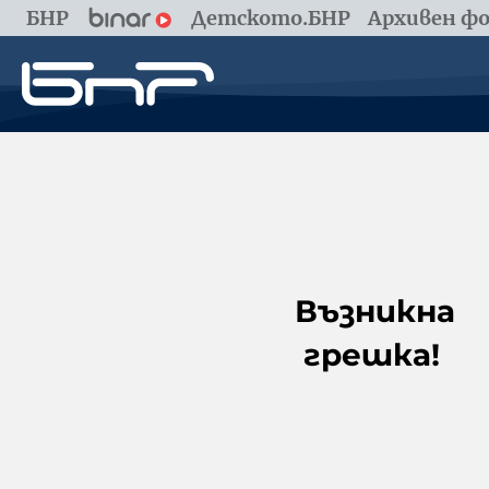
БНР
Детското.БНР
Архивен фо
Възникна
грешка!