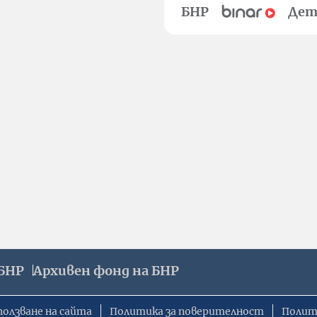
БНР
Дет
БНР
Архивен фонд на БНР
ползване на сайта
Политика за поверителност
Полит