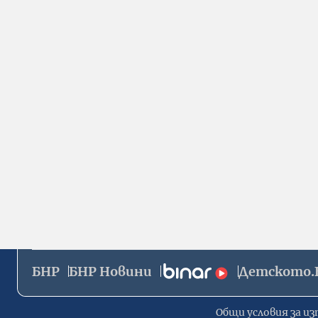
БНР
БНР Новини
Детското.
Общи условия за из