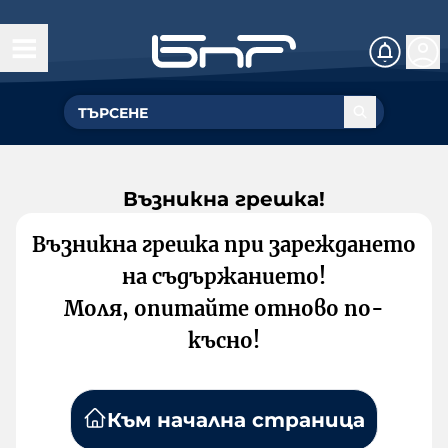
Възникна грешка!
Възникна грешка при зареждането
на съдържанието!
Моля, опитайте отново по-
късно!
Към начална страница