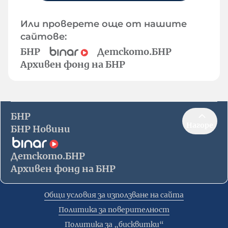
Или проверете още от нашите
сайтове:
БНР
Детското.БНР
Архивен фонд на БНР
БНР
Нагоре
БНР Новини
Детското.БНР
Архивен фонд на БНР
Общи условия за използване на сайта
Политика за поверителност
Политика за „бисквитки“