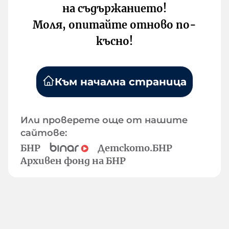
на съдържанието!
Моля, опитайте отново по-
късно!
Към начална страница
Или проверете още от нашите
сайтове:
БНР
Детското.БНР
Архивен фонд на БНР