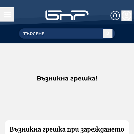
Възникна грешка!
Възникна грешка при зареждането