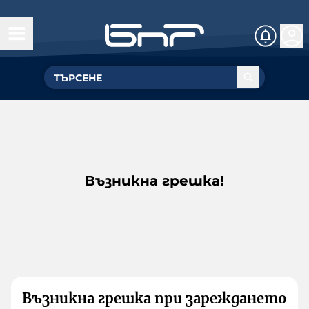
Възникна грешка!
Възникна грешка при зареждането