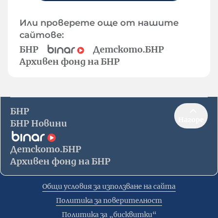
Или проверете още от нашите
сайтове:
БНР
Детското.БНР
Архивен фонд на БНР
БНР
Нагоре
БНР Новини
Детското.БНР
Архивен фонд на БНР
Общи условия за използване на сайта
Политика за поверителност
Политика за „бисквитки“