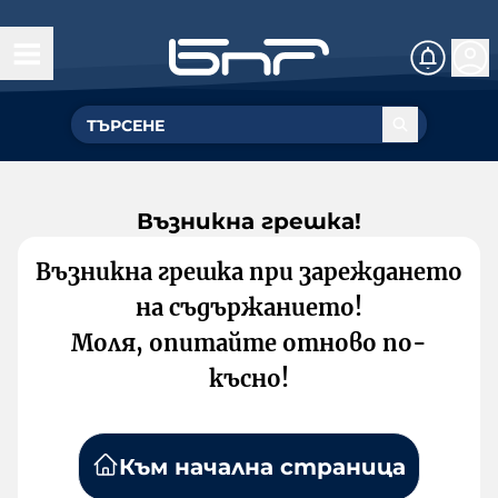
Възникна грешка!
Възникна грешка при зареждането
на съдържанието!
Моля, опитайте отново по-
късно!
Към начална страница