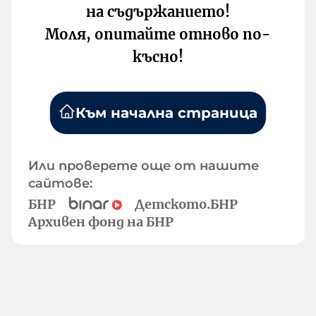
на съдържанието!
Моля, опитайте отново по-
късно!
Към начална страница
Или проверете още от нашите
сайтове:
БНР
Детското.БНР
Архивен фонд на БНР