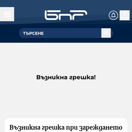
Възникна грешка!
Възникна грешка при зареждането