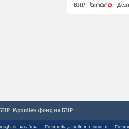
БНР
Дет
БНР
Архивен фонд на БНР
ползване на сайта
Политика за поверителност
Полит