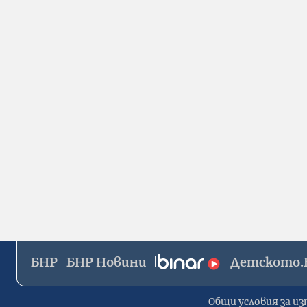
БНР
БНР Новини
Детското.
Общи условия за из