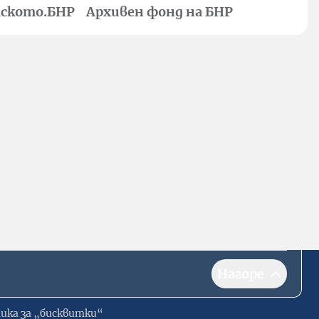
ското.БНР
Архивен фонд на БНР
Нагоре
ика за „бисквитки“