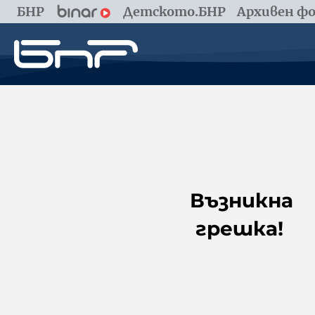
БНР
Детското.БНР
Архивен фо
Възникна
грешка!