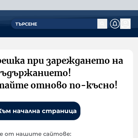
решка при зареждането на
съдържанието!
тайте отново по-късно!
Към начална страница
е от нашите сайтове: