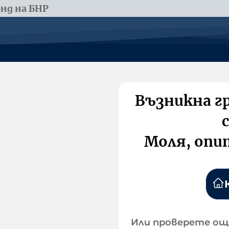
нд на БНР
Възникна г
Моля, опи
Или проверете ощ