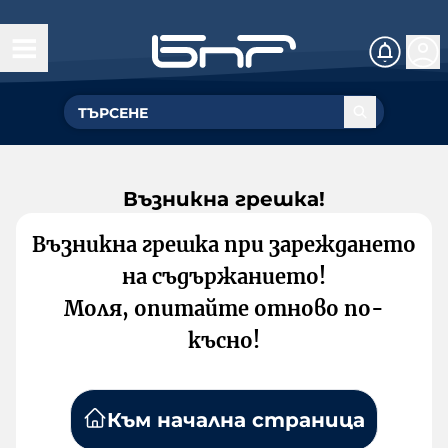
Възникна грешка!
Възникна грешка при зареждането
на съдържанието!
Моля, опитайте отново по-
късно!
Към начална страница