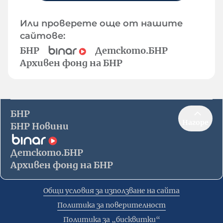
Или проверете още от нашите
сайтове:
БНР
Детското.БНР
Архивен фонд на БНР
БНР
Нагоре
БНР Новини
Детското.БНР
Архивен фонд на БНР
Общи условия за използване на сайта
Политика за поверителност
Политика за „бисквитки“