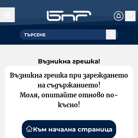
Възникна грешка!
Възникна грешка при зареждането
на съдържанието!
Моля, опитайте отново по-
късно!
Към начална страница