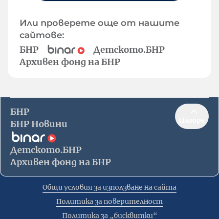
Или проверете още от нашите
сайтове:
БНР
Детското.БНР
Архивен фонд на БНР
БНР
Нагоре
БНР Новини
Детското.БНР
Архивен фонд на БНР
Общи условия за използване на сайта
Политика за поверителност
Политика за „бисквитки“