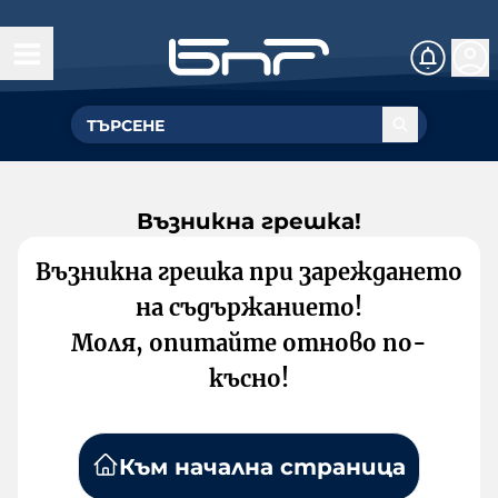
Възникна грешка!
Възникна грешка при зареждането
на съдържанието!
Моля, опитайте отново по-
късно!
Към начална страница