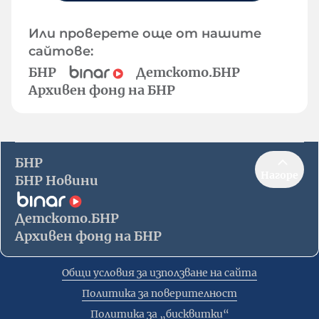
Или проверете още от нашите
сайтове:
БНР
Детското.БНР
Архивен фонд на БНР
БНР
Нагоре
БНР Новини
Детското.БНР
Архивен фонд на БНР
Общи условия за използване на сайта
Политика за поверителност
Политика за „бисквитки“