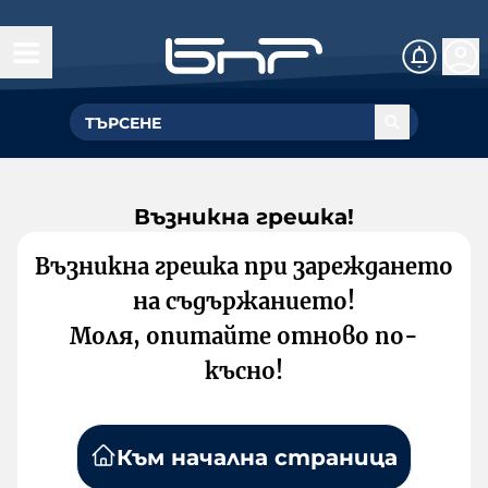
Възникна грешка!
Възникна грешка при зареждането
на съдържанието!
Моля, опитайте отново по-
късно!
Към начална страница