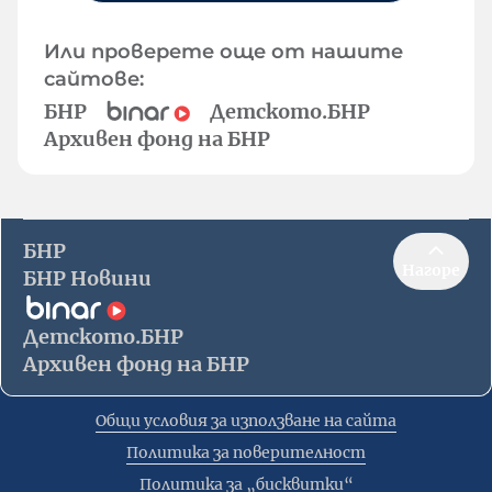
Или проверете още от нашите
сайтове:
БНР
Детското.БНР
Архивен фонд на БНР
БНР
Нагоре
БНР Новини
Детското.БНР
Архивен фонд на БНР
Общи условия за използване на сайта
Политика за поверителност
Политика за „бисквитки“