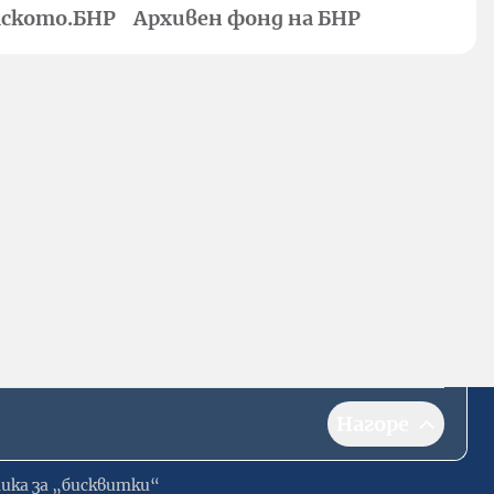
ското.БНР
Архивен фонд на БНР
Нагоре
ика за „бисквитки“