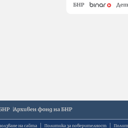
БНР
Дет
БНР
Архивен фонд на БНР
ползване на сайта
Политика за поверителност
Полит