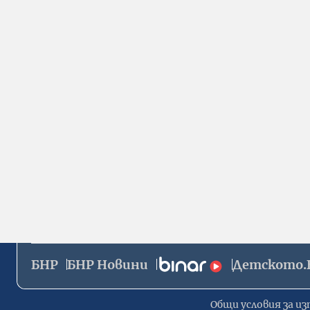
БНР
БНР Новини
Детското.
Общи условия за из