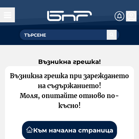
Възникна грешка!
Възникна грешка при зареждането
на съдържанието!
Моля, опитайте отново по-
късно!
Към начална страница