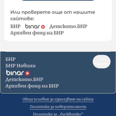
Или проверете още от нашите
сайтове:
БНР
Детското.БНР
Архивен фонд на БНР
БНР
Нагоре
БНР Новини
Детското.БНР
Архивен фонд на БНР
Общи условия за използване на сайта
Политика за поверителност
Политика за „бисквитки“