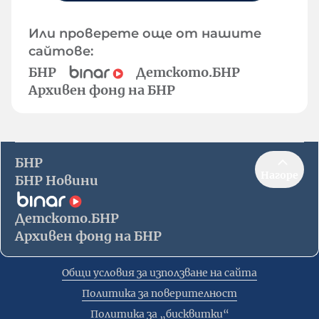
Или проверете още от нашите
сайтове:
БНР
Детското.БНР
Архивен фонд на БНР
БНР
Нагоре
БНР Новини
Детското.БНР
Архивен фонд на БНР
Общи условия за използване на сайта
Политика за поверителност
Политика за „бисквитки“