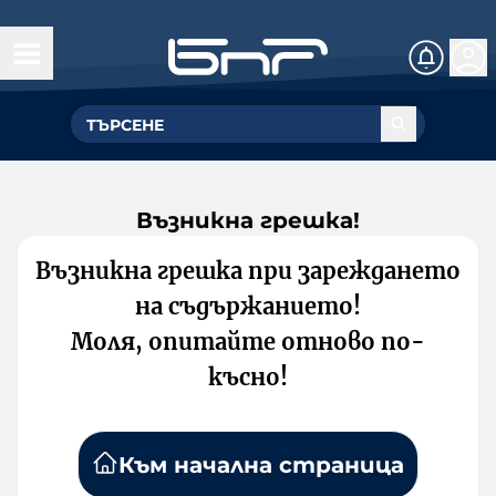
Възникна грешка!
Възникна грешка при зареждането
на съдържанието!
Моля, опитайте отново по-
късно!
Към начална страница