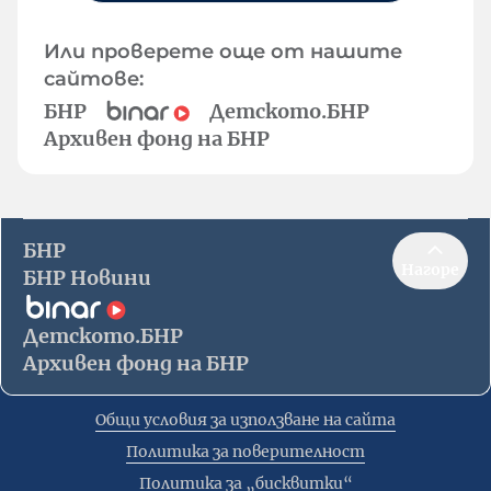
Или проверете още от нашите
сайтове:
БНР
Детското.БНР
Архивен фонд на БНР
БНР
Нагоре
БНР Новини
Детското.БНР
Архивен фонд на БНР
Общи условия за използване на сайта
Политика за поверителност
Политика за „бисквитки“