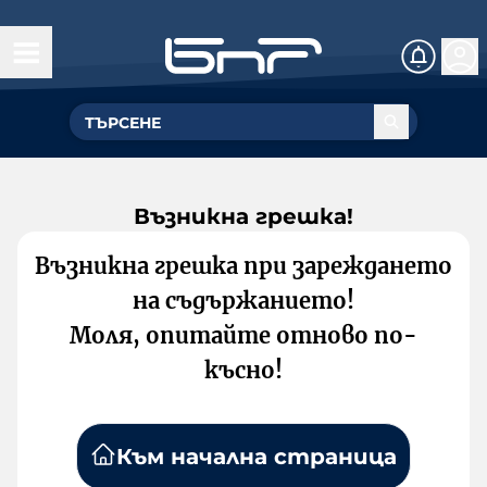
Възникна грешка!
Възникна грешка при зареждането
на съдържанието!
Моля, опитайте отново по-
късно!
Към начална страница