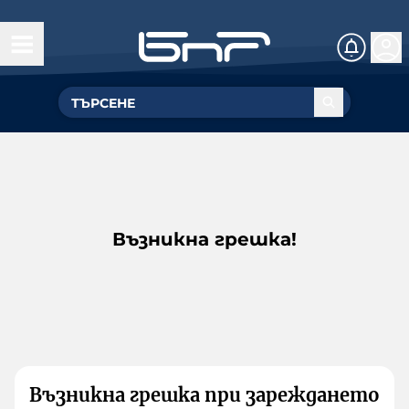
Възникна грешка!
Възникна грешка при зареждането