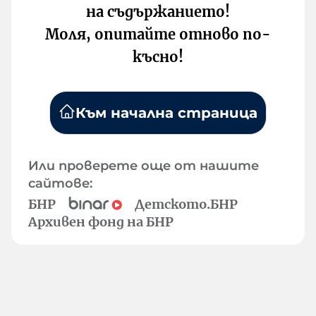
на съдържанието!
Моля, опитайте отново по-
късно!
Към начална страница
Или проверете още от нашите
сайтове:
БНР
Детското.БНР
Архивен фонд на БНР